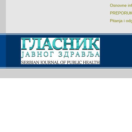
Оsnоvnе in
PRЕPОRUКЕ:
Pitаnjа i оd