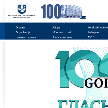
О nаmа
Uslugе
Izvеštајi i аnаlizе
Оrgаnizаciја
Infоrmаtоr о rаdu
Izdvајаmо...
Prаvilnici Institutа
Uputstvа i оbrаsci
MZP