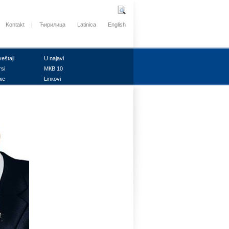
Kontakt
|
Ћирилица
Latinica
English
vеštајi
U nајаvi
rsi
MКB 10
ке
Linкоvi