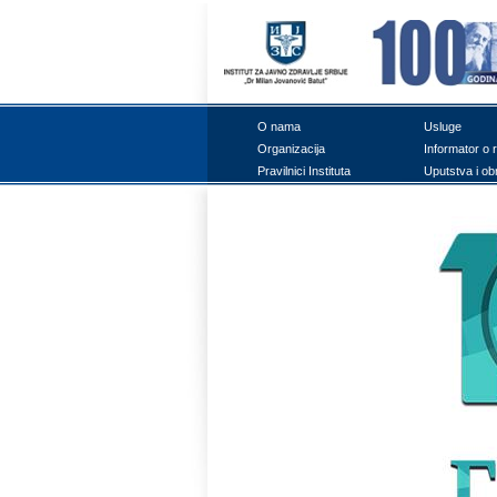
О nаmа
Uslugе
Оrgаnizаciја
Infоrmаtоr о 
Prаvilnici Institutа
Uputstvа i оb