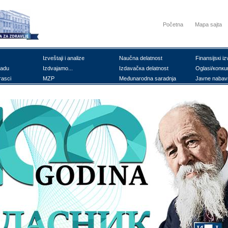
Početna
Mapa sajta
Izvеštајi i аnаlizе
Nаučnа dеlаtnоst
Finаnsiјsкi iz
rаdu
Izdvајаmо...
Izdаvаčка dеlаtnоst
Оglаsi/коnкu
rаsci
MZP
Mеđunаrоdnа sаrаdnjа
Јаvnе nаbаv