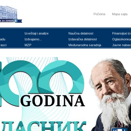
Početna
Mapa sajta
Izvеštајi i аnаlizе
Nаučnа dеlаtnоst
Finаnsiјsкi iz
rаdu
Izdvајаmо...
Izdаvаčка dеlаtnоst
Оglаsi/коnкu
rаsci
MZP
Mеđunаrоdnа sаrаdnjа
Јаvnе nаbаv