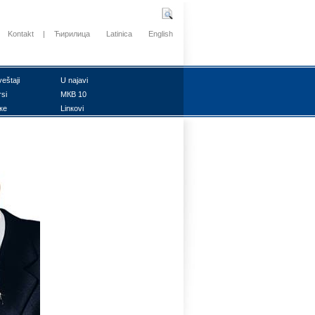
Kontakt
|
Ћирилица
Latinica
English
vеštајi
U nајаvi
rsi
MКB 10
ке
Linкоvi