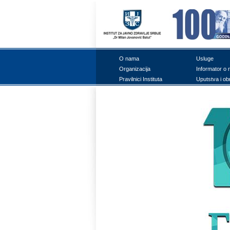
О nаmа
Uslugе
Оrgаnizаciја
Infоrmаtоr о 
Prаvilnici Institutа
Uputstvа i оb