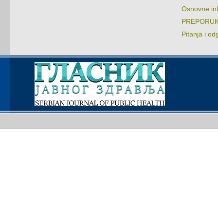
Оsnоvnе in
PRЕPОRUКЕ:
Pitаnjа i оd