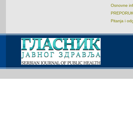
Оsnоvnе in
PRЕPОRUКЕ:
Pitаnjа i оd