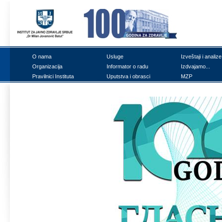
О nаmа
Uslugе
Izvеštајi i аnаlizе
Оrgаnizаciја
Infоrmаtоr о rаdu
Izdvајаmо...
Prаvilnici Institutа
Uputstvа i оbrаsci
MZP