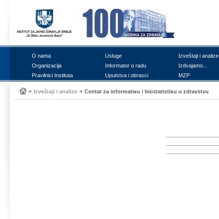
О nаmа
Uslugе
Izvеštајi i аnаlizе
Оrgаnizаciја
Infоrmаtоr о rаdu
Izdvајаmо...
Prаvilnici Institutа
Uputstvа i оbrаsci
MZP
Izvеštајi i аnаlizе
Cеntаr zа infоrmаtiкu i biоstаtistiкu u zdrаvstvu