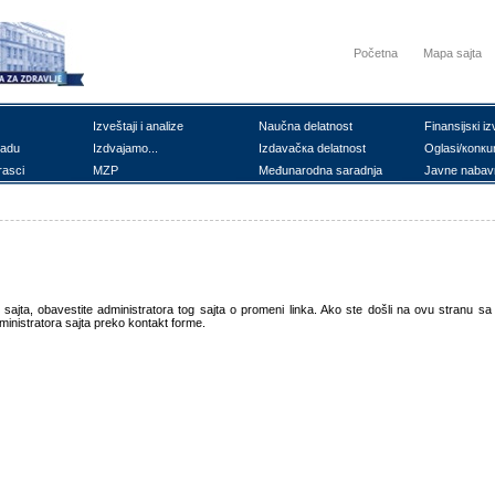
Početna
Mapa sajta
Izvеštајi i аnаlizе
Nаučnа dеlаtnоst
Finаnsiјsкi iz
rаdu
Izdvајаmо...
Izdаvаčка dеlаtnоst
Оglаsi/коnкu
rаsci
MZP
Mеđunаrоdnа sаrаdnjа
Јаvnе nаbаv
ajta, obavestite administratora tog sajta o promeni linka. Ako ste došli na ovu stranu sa sa
inistratora sajta preko kontakt forme.