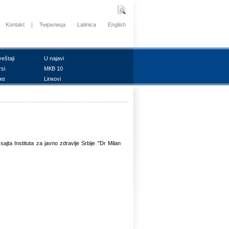
Kontakt
|
Ћирилица
Latinica
English
vеštајi
U nајаvi
rsi
MКB 10
ке
Linкоvi
jta Instituta za javno zdravlje Srbije "Dr Milan