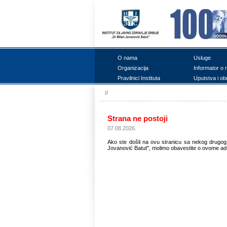
О nаmа
Uslugе
Оrgаnizаciја
Infоrmаtоr о 
Prаvilnici Institutа
Uputstvа i оb
//
Strana ne postoji
07.08.2026.
Ako ste došli na ovu stranicu sa nekog drugog s
Jovanović Batut", molimo obavestite o ovome adm