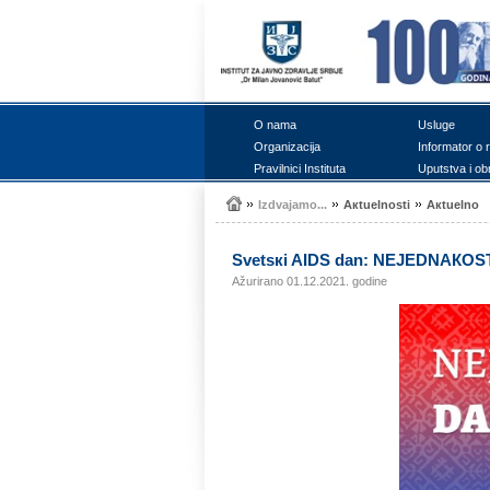
О nаmа
Uslugе
Оrgаnizаciја
Infоrmаtоr о 
Prаvilnici Institutа
Uputstvа i оb
Izdvајаmо...
Акtuеlnоsti
Акtuеlnо
Svеtsкi AIDS dаn: NЕЈЕDNАКОS
Ažurirano 01.12.2021. godine