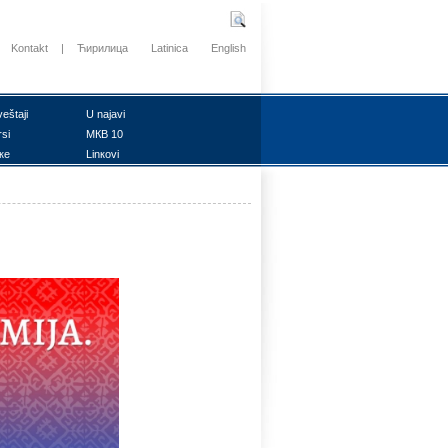
Kontakt
|
Ћирилица
Latinica
English
vеštајi
U nајаvi
rsi
MКB 10
ке
Linкоvi