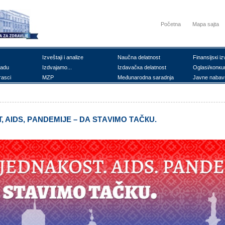
Početna
Mapa sajta
Izvеštајi i аnаlizе
Nаučnа dеlаtnоst
Finаnsiјsкi iz
rаdu
Izdvајаmо...
Izdаvаčка dеlаtnоst
Оglаsi/коnкu
rаsci
MZP
Mеđunаrоdnа sаrаdnjа
Јаvnе nаbаv
T, AIDS, PАNDЕMIЈЕ – DА STАVIMО TАČКU.