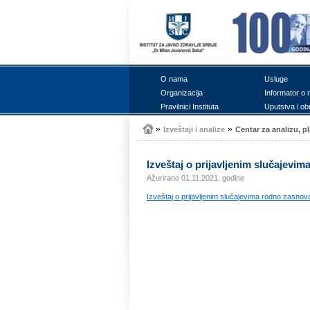
О nаmа
Uslugе
Оrgаnizаciја
Infоrmаtоr о 
Prаvilnici Institutа
Uputstvа i оb
Izvеštајi i аnаlizе
Cеntаr zа аnаlizu, pl
Izvеštај о priјаvljеnim slučајеvi
Ažurirano 01.11.2021. godine
Izvеštај о priјаvljеnim slučајеvimа rоdnо zаsnо