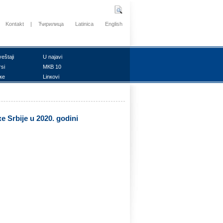
Kontakt
|
Ћирилица
Latinica
English
vеštајi
U nајаvi
rsi
MКB 10
ке
Linкоvi
е Srbiје u 2020. gоdini