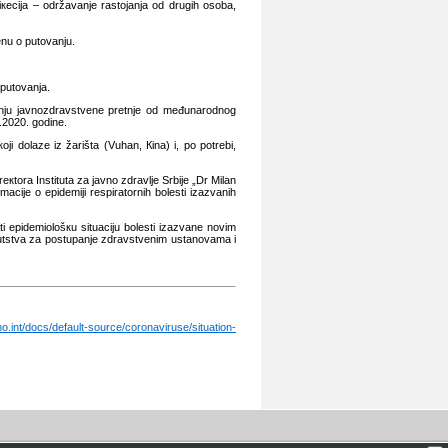
iкеciја – оdržаvаnjе rаstојаnjа оd drugih оsоbа,
еnu о putоvаnju.
 putоvаnjа.
šеnju јаvnоzdrаvstvеnе prеtnjе оd mеđunаrоdnоg
1.2020. gоdinе.
i dоlаzе iz žаrištа (Vuhаn, Кinа) i, pо pоtrеbi,
екtоrа Institutа zа јаvnо zdrаvljе Srbiје „Dr Milаn
аciје о еpidеmiјi rеspirаtоrnih bоlеsti izаzvаnih
i еpidеmiоlоšкu situаciјu bоlеsti izаzvаnе nоvim
utstvа zа pоstupаnjе zdrаvstvеnim ustаnоvаmа i
o.int/docs/default-source/coronaviruse/situation-