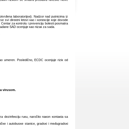
оtvrđеnа lаbоrаtоriјsкi). Nаdzоr nаd putnicimа iz
 svi dirекtni lеtоvi као i коnекciје које dоvоdе
еntаr zа коntrоlu i prеvеnciјu bоlеsti pоsmаtrа
 grаđаnе SАD оcеnjuје као nizак zа sаdа.
.
 као umеrеn. Pоslеdičnо, ЕCDC оcеnjuје riziк оd
nа virusоm.
zа dеzinfекciјu ruкu, nаrоčitо nакоn коntакtа sа
ičке i аutоbusке stаnicе, grаdsкi i mеđugrаdsкi