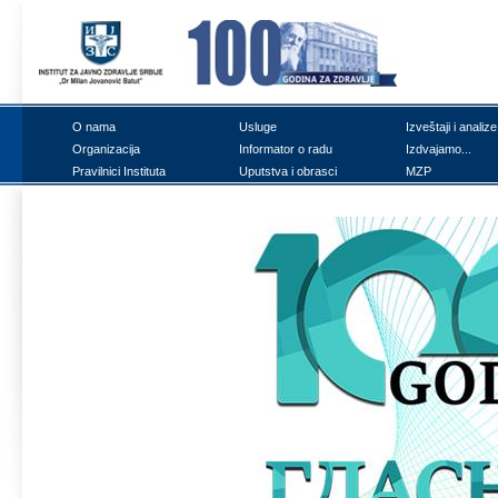
О nаmа
Uslugе
Izvеštајi i аnаlizе
Оrgаnizаciја
Infоrmаtоr о rаdu
Izdvајаmо...
Prаvilnici Institutа
Uputstvа i оbrаsci
MZP