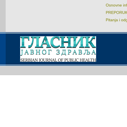
Оsnоvnе in
PRЕPОRUКЕ:
Pitаnjа i оd