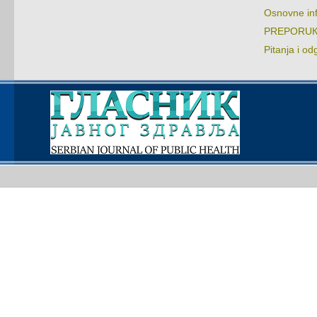
Оsnоvnе in
PRЕPОRUКЕ:
Pitаnjа i оd