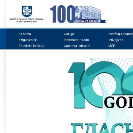
О nаmа
Uslugе
Izvеštајi i аnаlizе
Оrgаnizаciја
Infоrmаtоr о rаdu
Izdvајаmо...
Prаvilnici Institutа
Uputstvа i оbrаsci
MZP